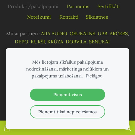
Produkti/pakalpojumi
Par mums
Sertifikāti
Noteikumi
Kontakti
Sīkdatnes
Mūsu partneri:
AIJA AUDIO
,
OŠUKALNS
,
UPB
,
ARČERS
,
DEPO
,
KURŠI
,
KRŪZA
,
DORVILA
,
SENUKAI
Mēs lietojam sīkfailus pakalpojuma
nodrošināšanai, mārketinga nolūkiem un
pakalpojuma uzlabošanai.
Pielāgot
Pieņemt visus
Pieņemt tikai nepieciešamos