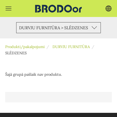
DURVJU FURNITŪRA > SLĒDZENES
Produkti/pakalpojumi
DURVJU FURNITŪRA
SLĒDZENES
Šajā grupā pašlaik nav produktu.